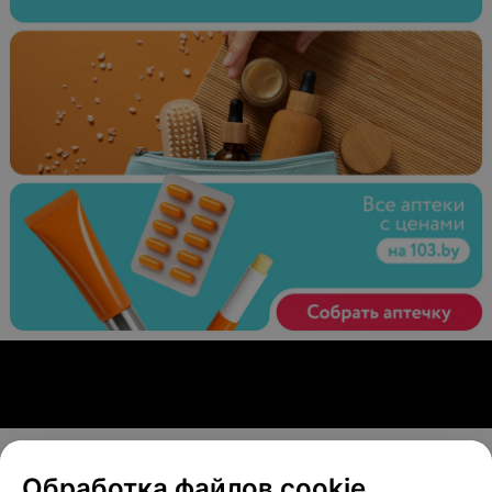
Обработка файлов cookie