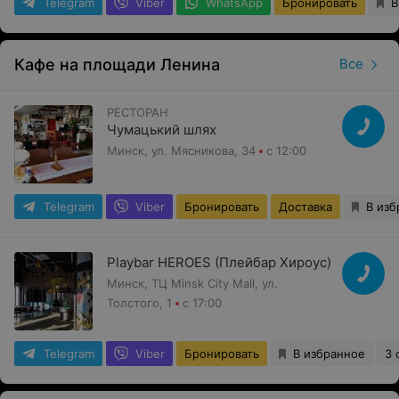
Telegram
Viber
WhatsApp
Бронировать
В
Кафе на площади Ленина
Все
РЕСТОРАН
Чумацький шлях
Минск, ул. Мясникова, 34
с 12:00
Telegram
Viber
Бронировать
Доставка
В изб
Playbar HEROES (Плейбар Хироус)
Минск, ТЦ Minsk City Mall, ул.
Толстого, 1
с 17:00
Telegram
Viber
Бронировать
В избранное
3 