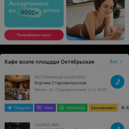
Кафе возле площади Октябрьская
Все
РЕСТОРАННЫЙ КОМПЛЕКС
Корчма Старовиленская
Минск, ул. Старовиленская, 2
с 10:00
Telegram
Viber
WhatsApp
Бронировать
В
LOUNGE BAR